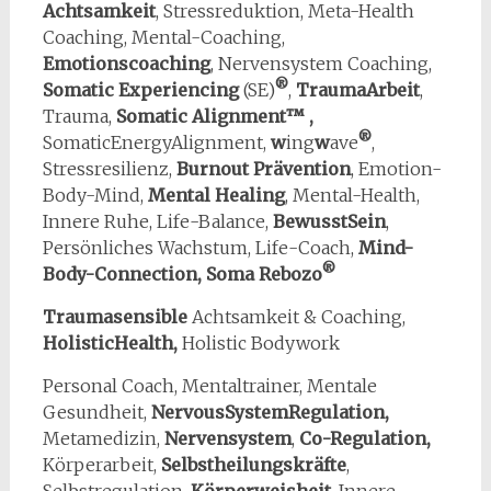
Achtsamkeit
, Stressreduktion, Meta-Health
Coaching, Mental-Coaching,
Emotionscoaching
, Nervensystem Coaching,
®
Somatic Experiencing
(SE)
,
TraumaArbeit
,
Trauma,
Somatic Alignment™ ,
®
SomaticEnergyAlignment,
w
ing
w
ave
,
Stressresilienz,
Burnout Prävention
, Emotion-
Body-Mind,
Mental Healing
, Mental-Health,
Innere Ruhe, Life-Balance,
BewusstSein
,
Persönliches Wachstum, Life-Coach,
Mind-
®
Body-Connection, Soma Rebozo
Traumasensible
Achtsamkeit & Coaching,
HolisticHealth,
Holistic Bodywork
Personal Coach, Mentaltrainer, Mentale
Gesundheit,
NervousSystemRegulation,
Metamedizin,
Nervensystem
,
Co-Regulation,
Körperarbeit,
Selbstheilungskräfte
,