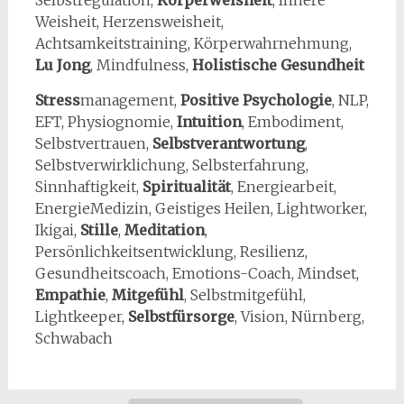
Selbstregulation,
Körperweisheit
, Innere
Weisheit, Herzensweisheit,
Achtsamkeitstraining, Körperwahrnehmung,
Lu Jong
, Mindfulness,
Holistische Gesundheit
Stress
management,
Positive Psychologie
, NLP,
EFT, Physiognomie,
Intuition
, Embodiment,
Selbstvertrauen,
Selbstverantwortung
,
Selbstverwirklichung, Selbsterfahrung,
Sinnhaftigkeit,
Spiritualität
, Energiearbeit,
EnergieMedizin, Geistiges Heilen, Lightworker,
Ikigai,
Stille
,
Meditation
,
Persönlichkeitsentwicklung, Resilienz,
Gesundheitscoach, Emotions-Coach, Mindset,
Empathie
,
Mitgefühl
, Selbstmitgefühl,
Lightkeeper,
Selbstfürsorge
, Vision, Nürnberg,
Schwabach