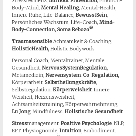
Stressresilienz,
Burnout Prävention
, Emotion-
Body-Mind,
Mental Healing
, Mental-Health,
Innere Ruhe, Life-Balance,
BewusstSein
,
Persönliches Wachstum, Life-Coach,
Mind-
®
Body-Connection, Soma Rebozo
Traumasensible
Achtsamkeit & Coaching,
HolisticHealth,
Holistic Bodywork
Personal Coach, Mentaltrainer, Mentale
Gesundheit,
NervousSystemRegulation,
Metamedizin,
Nervensystem
,
Co-Regulation,
Körperarbeit,
Selbstheilungskräfte
,
Selbstregulation,
Körperweisheit
, Innere
Weisheit, Herzensweisheit,
Achtsamkeitstraining, Körperwahrnehmung,
Lu Jong
, Mindfulness,
Holistische Gesundheit
Stress
management,
Positive Psychologie
, NLP,
EFT, Physiognomie,
Intuition
, Embodiment,