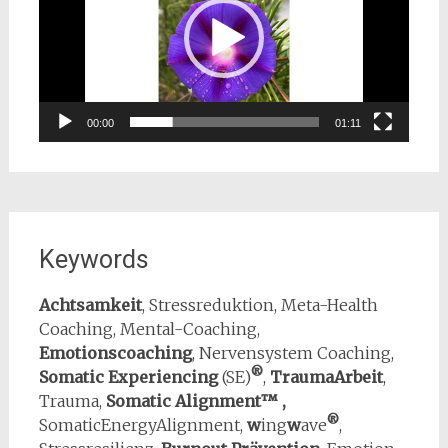
00:00
01:11
Keywords
Achtsamkeit
, Stressreduktion, Meta-Health
Coaching, Mental-Coaching,
Emotionscoaching
, Nervensystem Coaching,
®
Somatic Experiencing
(SE)
,
TraumaArbeit
,
Trauma,
Somatic Alignment™ ,
®
SomaticEnergyAlignment,
w
ing
w
ave
,