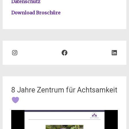
Datenschutz
Download Broschüre
Instagram
Facebook
Link
8 Jahre Zentrum für Achtsamkeit
Video-
Player