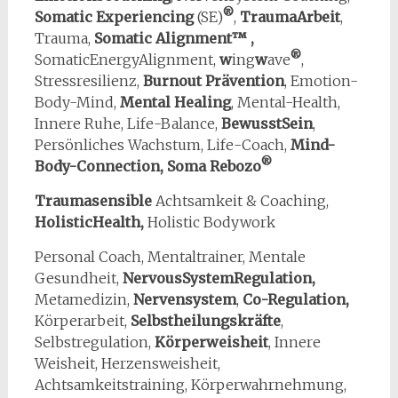
®
Somatic Experiencing
(SE)
,
TraumaArbeit
,
Trauma,
Somatic Alignment™ ,
®
SomaticEnergyAlignment,
w
ing
w
ave
,
Stressresilienz,
Burnout Prävention
, Emotion-
Body-Mind,
Mental Healing
, Mental-Health,
Innere Ruhe, Life-Balance,
BewusstSein
,
Persönliches Wachstum, Life-Coach,
Mind-
®
Body-Connection, Soma Rebozo
Traumasensible
Achtsamkeit & Coaching,
HolisticHealth,
Holistic Bodywork
Personal Coach, Mentaltrainer, Mentale
Gesundheit,
NervousSystemRegulation,
Metamedizin,
Nervensystem
,
Co-Regulation,
Körperarbeit,
Selbstheilungskräfte
,
Selbstregulation,
Körperweisheit
, Innere
Weisheit, Herzensweisheit,
Achtsamkeitstraining, Körperwahrnehmung,