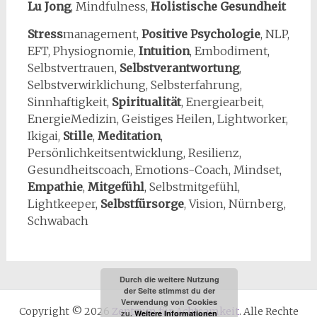
Lu Jong
, Mindfulness,
Holistische Gesundheit
Stress
management,
Positive Psychologie
, NLP,
EFT, Physiognomie,
Intuition
, Embodiment,
Selbstvertrauen,
Selbstverantwortung
,
Selbstverwirklichung, Selbsterfahrung,
Sinnhaftigkeit,
Spiritualität
, Energiearbeit,
EnergieMedizin, Geistiges Heilen, Lightworker,
Ikigai,
Stille
,
Meditation
,
Persönlichkeitsentwicklung, Resilienz,
Gesundheitscoach, Emotions-Coach, Mindset,
Empathie
,
Mitgefühl
, Selbstmitgefühl,
Lightkeeper,
Selbstfürsorge
, Vision, Nürnberg,
Schwabach
Durch die weitere Nutzung
der Seite stimmst du der
Verwendung von Cookies
Copyright © 2026
Zentrum für Achtsamkeit
. Alle Rechte
zu.
Weitere Informationen